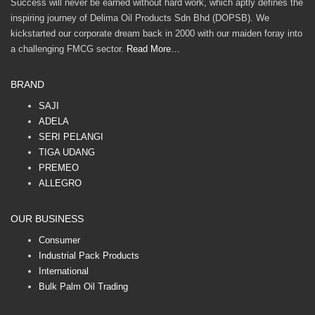
Success will never be earned without hard work, which aptly defines the
inspiring journey of Delima Oil Products Sdn Bhd (DOPSB). We
kickstarted our corporate dream back in 2000 with our maiden foray into
a challenging FMCG sector.
Read More…
BRAND
SAJI
ADELA
SERI PELANGI
TIGA UDANG
PREMEO
ALLEGRO
OUR BUSINESS
Consumer
Industrial Pack Products
International
Bulk Palm Oil Trading