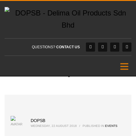
QUESTIONS?
CONTACT US
DOPSB
WEDNESDAY, 22 AUGUST 2018
/
PUBLISHED IN
EVENTS