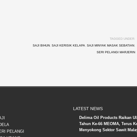
TAGGED UNDER:
SAJI BIHUN
,
SAJI KERISIK KELAPA
,
SAJI MINYAK MASAK SEBATIAN
,
SERI PELANGI MARJERIN
LATEST NEWS
Delima Oil Products Raikan U
AJI
Tahun Ke-66 MEOMA, Terus K
DELA
Menyokong Sektor Sawit Mala
ERI PELANGI