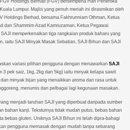
 FGV Holdings Berhad (FGV) bersempena Hari Peneroka
uala Lumpur. Majlis yang penuh meriah ini dirasmikan oleh
GV Holdings Berhad, bersama Fakhrunniam Othman, Ketua
had dan Shammim Azad Kamruzaman, Ketua Pegawai
d. SAJI memperkenalkan tiga rangkaian produk baharu yang
n, iaitu SAJI Minyak Masak Sebatian, SAJI Bihun dan SAJI
uaskan variasi pilihan pengguna dengan menawarkan
SAJI
m 3 pek saiz, 1kg, 2kg dan 5kg) iaitu minyak kelapa sawit
dan minyak bijan yang menaikkan aroma dan rasa untuk
enggoreng, menumis dan pelbagai lagi kegunaan masakan.
ang menjadi taruhan SAJI yang diperbuat daripada sumber
n bahan kanji. Teksturnya tidak mudah putus, bebas bahan
 bebas gluten. Uniknya SAJI Bihun ini telah dipra-bahagi
hkan pengguna memasak dengan mudah tanpa sebarang