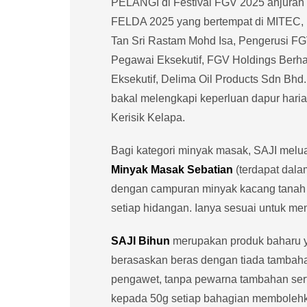
PELANGI di Festival FGV 2025 anjuran
FELDA 2025 yang bertempat di MITEC, K
Tan Sri Rastam Mohd Isa, Pengerusi F
Pegawai Eksekutif, FGV Holdings Ber
Eksekutif, Delima Oil Products Sdn Bh
bakal melengkapi keperluan dapur haria
Kerisik Kelapa.
Bagi kategori minyak masak, SAJI mel
Minyak Masak Sebatian
(terdapat dala
dengan campuran minyak kacang tanah 
setiap hidangan. Ianya sesuai untuk m
SAJI Bihun
merupakan produk baharu y
berasaskan beras dengan tiada tambaha
pengawet, tanpa pewarna tambahan serta
kepada 50g setiap bahagian membole