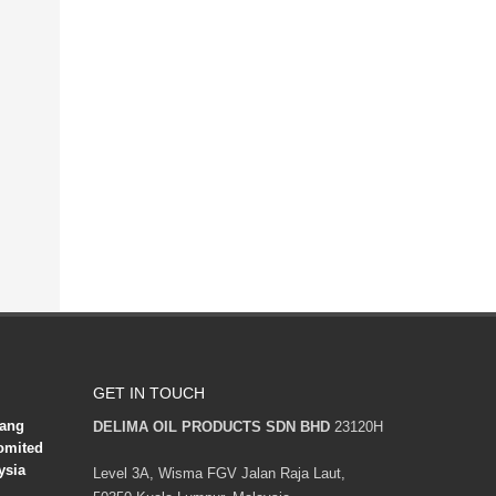
GET IN TOUCH
lang
DELIMA OIL PRODUCTS SDN BHD
23120H
omited
ysia
Level 3A, Wisma FGV Jalan Raja Laut,