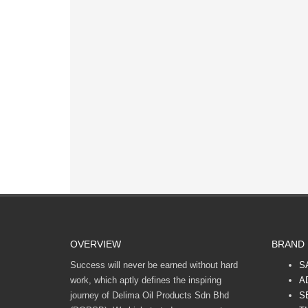
OVERVIEW
BRAND
Success will never be earned without hard
S
work, which aptly defines the inspiring
A
journey of Delima Oil Products Sdn Bhd
S